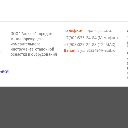
Телефон:
+7(4852)932484
ООО " Альянс" - продажа
+7(902)333-24-84 (Мегафон)
металлорежущего,
измерительного
+7(908)027-22-88 (T2, MAX)
инструмента, станочной
E-mail:
alyans932484@mail.ru
оснастки и оборудования