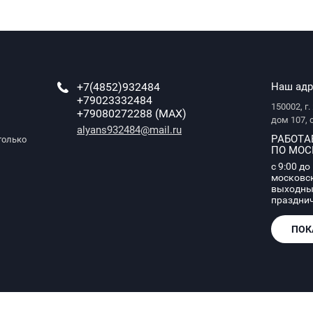
+7(4852)932484
Наш адр
+79023332484
150002, г
+79080272288 (MAX)
дом 107,
alyans932484@mail.ru
РАБОТ
только
ПО МОС
с 9:00 до
московс
выходные
празднич
ПОК