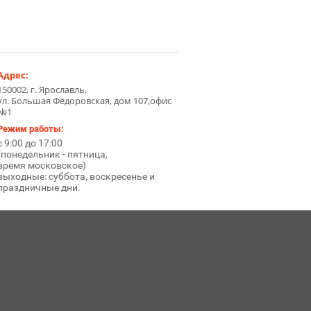
Адрес:
150002, г. Ярославль,
ул. Большая Фёдоровская, дом 107,офис
№1
Режим работы:
с 9:00 до 17:00
(понедельник - пятница,
время московское)
выходные: суббота, воскресенье и
праздничные дни.