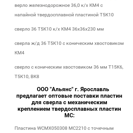
верло железнодорожное 36,0 к/х КМ4 с
напайной твердосплавной пластиной Т5К10
сверло 36 Т5К10 к/х КМ4 36х36х230 мм
сверла ж/д 36 Т5К10 с коническим хвостовиком
КМ4
сверло с коническим хвостовиком 36 мм Т15К6,
Т5К10, ВК8
ООО "Альянс" г. Ярославль
предлагает оптовые поставки пластин
для сверла с механическим
креплением твердосплавных пластин
МС:
Пластина WCMX050308 МС2210 с точечным