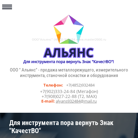
ООО " Альянс" - продажа металлорежущего, измерительного
инструмента, станочной оснастки и оборудования
Телефон:
+7(4852)932484
+7(902)333-24-84 (Мегафон)
+7(908)027-22-88 (T2, MAX)
E-mail:
alyans932484@mail.ru
Для инструмента пора вернуть Знак
"КачестВО"