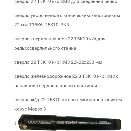
сверло 22 Т5К10 к/х КМ3 для сверления рельс
сверло укороченное с коническим хвостовиком
22 мм Т15К6, Т5К10, ВК8
сверло твердосплавное 22 Т5К10 к/х для
рельсосверлильного станка
сверло 22 Т5К10 к/х КМ3 22х22х230 мм
сверло железнодорожное 22,0 Т5К10 к/х КМ3 с
напайной твердосплавной пластиной
сверла ж/д 22 Т5К10 с коническим хвостовиком
конус Морзе 3
с