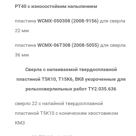
PT40 с износостойким напылением
пластина
WCMX-050308 (2008-9156)
для сверла
22 мм
пластина
WCMX-06T308 (2008-5055)
для сверла
36 мм
Сверла с напаиваемой твердосплавной
пластиной Т5К10, Т15К6, ВК8 укороченные для
рельсосверлильных работ ТУ2.035.636
сверло 22 c напайной твердосплавной
пластиной Т5К10 с коническим хвостовиком
КМ3