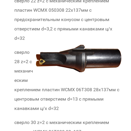
сверло 22 z=2 с механическим креплением
пластин WCMX 050308 22х137мм с
предохранительным конусом с центровым
отверстием d=3,2 c прямыми канавками ц/х
d=32
459-22
сверло
28 z=2 с
механич
еским
креплением пластин WCMX 06Т308 28х137мм с
центровым отверстием d=13 c прямыми
канавками ц/х d=32
420-28
сверло 30 z=2 с механическим креплением