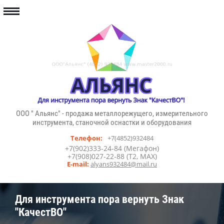
ООО " Альянс" - продажа металлорежущего, измерительного
инструмента, станочной оснастки и оборудования
Телефон:
+7(4852)932484
+7(902)333-24-84 (Мегафон)
+7(908)027-22-88 (T2, MAX)
E-mail:
alyans932484@mail.ru
Для инструмента пора вернуть Знак
"КачестВО"